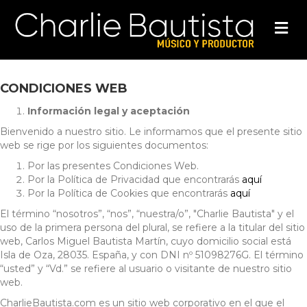
M
CONDICIONES WEB
Información legal y aceptación
Bienvenido a nuestro sitio. Le informamos que el presente sitio
web se rige por los siguientes documentos:
Por las presentes Condiciones Web.
Por la Política de Privacidad que encontrarás
aquí
Por la Política de Cookies que encontrarás
aquí
El término “nosotros”, “nos”, “nuestra/o”, "Charlie Bautista" y el
uso de la primera persona del plural, se refiere a la titular del sitio
web, Carlos Miguel Bautista Martín, cuyo domicilio social está
Isla de Oza, 28035. España, y con DNI nº 51098276G. El término
“usted” y “Vd.” se refiere al usuario o visitante de nuestro sitio
web.
CharlieBautista.com es un sitio web corporativo en el que el